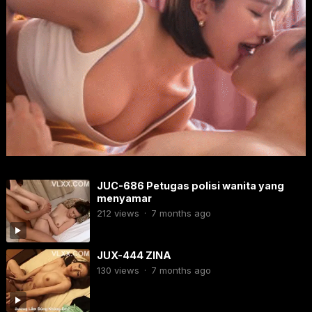
JUC-686 Petugas polisi wanita yang
menyamar
212
views
·
7 months ago
JUX-444 ZINA
130
views
·
7 months ago