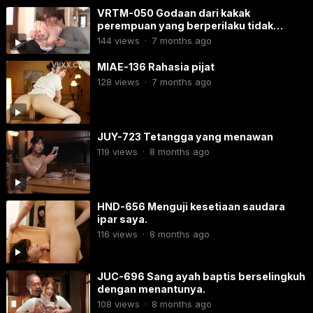
VRTM-050 Godaan dari kakak
perempuan yang berperilaku tidak
senonoh.
144
views
·
7 months ago
MIAE-136 Rahasia pijat
128
views
·
7 months ago
JUY-723​ Tetangga yang menawan
119
views
·
8 months ago
HND-656​ Menguji kesetiaan saudara
ipar saya.
116
views
·
8 months ago
JUC-696 Sang ayah baptis berselingkuh
dengan menantunya.
108
views
·
8 months ago