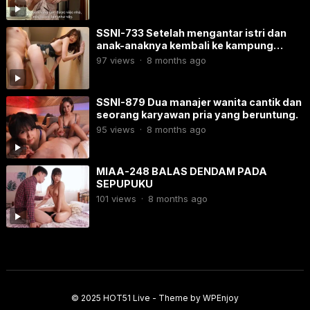
SSNI-733 Setelah mengantar istri dan
anak-anaknya kembali ke kampung
halamannya, sang suami pergi berlibur
97
views
·
8 months ago
bersama selingkuhannya yang masih
muda.
SSNI-879​ Dua manajer wanita cantik dan
seorang karyawan pria yang beruntung.
95
views
·
8 months ago
MIAA-248 BALAS DENDAM PADA
SEPUPUKU
101
views
·
8 months ago
© 2025
HOT51 Live
- Theme by
WPEnjoy