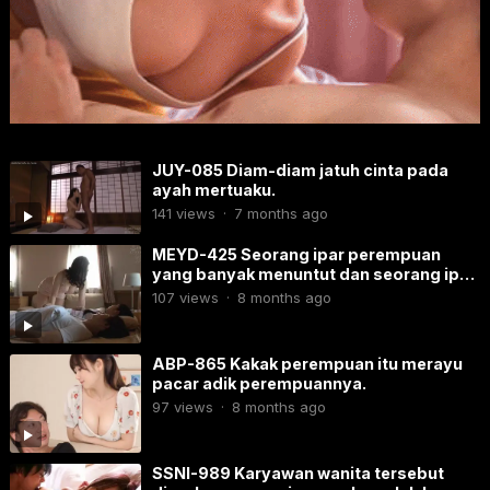
JUY-085​ Diam-diam jatuh cinta pada
ayah mertuaku.
141
views
·
7 months ago
MEYD-425 Seorang ipar perempuan
yang banyak menuntut dan seorang ipar
laki-laki yang malas.
107
views
·
8 months ago
ABP-865​​ Kakak perempuan itu merayu
pacar adik perempuannya.
97
views
·
8 months ago
SSNI-989 Karyawan wanita tersebut