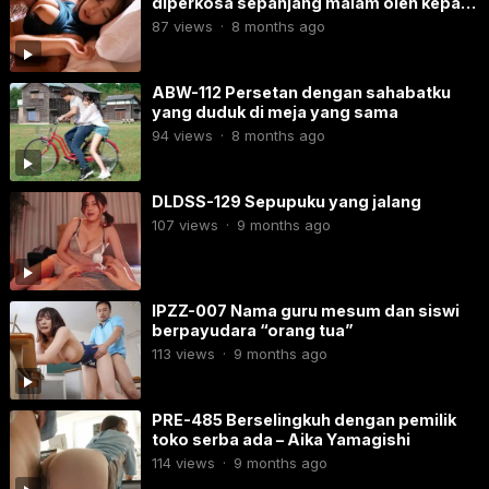
diperkosa sepanjang malam oleh kepala
departemen di hotel.
87
views
·
8 months ago
ABW-112​ Persetan dengan sahabatku
yang duduk di meja yang sama
94
views
·
8 months ago
DLDSS-129 Sepupuku yang jalang
107
views
·
9 months ago
IPZZ-007​​ Nama guru mesum dan siswi
berpayudara “orang tua”
113
views
·
9 months ago
PRE-485 Berselingkuh dengan pemilik
toko serba ada – Aika Yamagishi
114
views
·
9 months ago