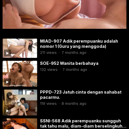
MIAD-907 Adik perempuanku adalah
nomor 1 (Guru yang menggoda)
211
views
·
7 months ago
SOE-952 Wanita berbahaya
132
views
·
7 months ago
PPPD-723​ Jatuh cinta dengan sahabat
pacarmu.
119
views
·
8 months ago
SSNI-568 Adik perempuanku sungguh
tak tahu malu, diam-diam berselingkuh