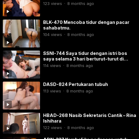
dengan pacarku.
123
views
·
8 months ago
BLK-470 Mencoba tidur dengan pacar
sahabatmu.
104
views
·
8 months ago
SSNI-744 Saya tidur dengan istri bos
saya selama 3 hari berturut-turut di
rumahnya.
114
views
·
8 months ago
DASD-824 Pertukaran tubuh
113
views
·
8 months ago
HBAD-268 Nasib Sekretaris Cantik – Rina
Ishihara
122
views
·
8 months ago