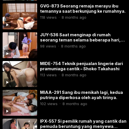
GVG-873 Seorang remaja merayu ibu
temannya saat berkunjung ke rumahnya.
118
views
·
8 months ago
JUY-536 Saat menginap di rumah
seorang teman selama beberapa hari,
dia diam-diam tidur dengan istri
98
views
·
8 months ago
sahabatnya.
MIDE-754 Teknik penjualan lingerie dari
pramuniaga cantik – Shoko Takahashi
113
views
·
8 months ago
MIAA-291 Sang ibu menikah lagi, kedua
putrinya diperkosa oleh ayah tirinya.
102
views
·
8 months ago
IPX-557 Si pemilik rumah yang cantik dan
pemuda beruntung yang menyewa