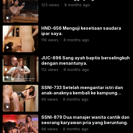
123
views
·
8 months ago
HND-656​ Menguji kesetiaan saudara
ipar saya.
119
views
·
8 months ago
JUC-696 Sang ayah baptis berselingkuh
dengan menantunya.
112
views
·
8 months ago
SSNI-733 Setelah mengantar istri dan
anak-anaknya kembali ke kampung
halamannya, sang suami pergi berlibur
99
views
·
8 months ago
bersama selingkuhannya yang masih
muda.
SSNI-879​ Dua manajer wanita cantik dan
seorang karyawan pria yang beruntung.
98
views
·
8 months ago