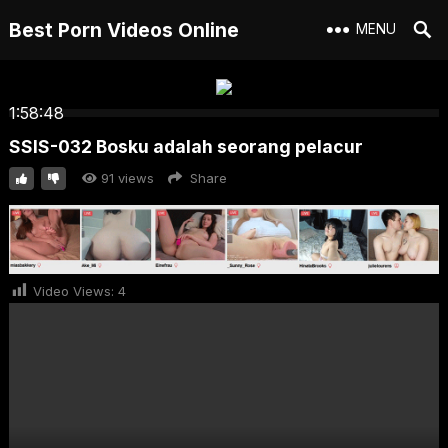
Best Porn Videos Online
MENU
1:58:48
SSIS-032 Bosku adalah seorang pelacur
91
views
Share
Video Views:
4