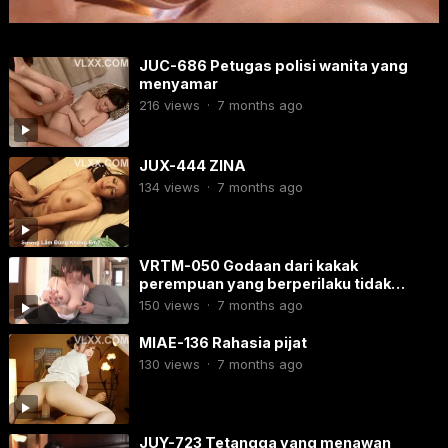
JUC-686 Petugas polisi wanita yang
menyamar
216
views
·
7 months ago
JUX-444 ZINA
134
views
·
7 months ago
VRTM-050 Godaan dari kakak
perempuan yang berperilaku tidak
senonoh.
150
views
·
7 months ago
MIAE-136 Rahasia pijat
130
views
·
7 months ago
JUY-723​ Tetangga yang menawan