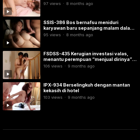
97
views
·
8 months ago
SSIS-386 Bos bernafsu meniduri
karyawan baru sepanjang malam dalam
perjalanan bisnis
95
views
·
8 months ago
FSDSS-435 Kerugian investasi valas,
menantu perempuan “menjual dirinya”
kepada ayah mertua
106
views
·
9 months ago
IPX-934 Berselingkuh dengan mantan
kekasih di hotel
103
views
·
9 months ago