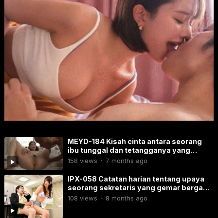
MEYD-184 Kisah cinta antara seorang
ibu tunggal dan tetangganya yang
berusia 60-an.
158
views
·
7 months ago
IPX-058 Catatan harian tentang upaya
seorang sekretaris yang gemar berganti
pasangan dalam merayu wanita.
108
views
·
8 months ago