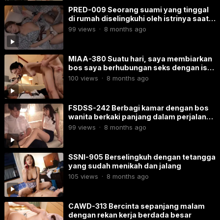
PRED-009 Seorang suami yang tinggal
di rumah diselingkuhi oleh istrinya saat
istrinya sedang berlibur bersama rekan-
99
views
·
8 months ago
rekan kerjanya.
MIAA-380 Suatu hari, saya membiarkan
bos saya berhubungan seks dengan istri
saya.
100
views
·
8 months ago
FSDSS-242 Berbagi kamar dengan bos
wanita berkaki panjang dalam perjalanan
bisnis
99
views
·
8 months ago
SSNI-905 Berselingkuh dengan tetangga
yang sudah menikah dan jalang
105
views
·
8 months ago
CAWD-313 Bercinta sepanjang malam
dengan rekan kerja berdada besar