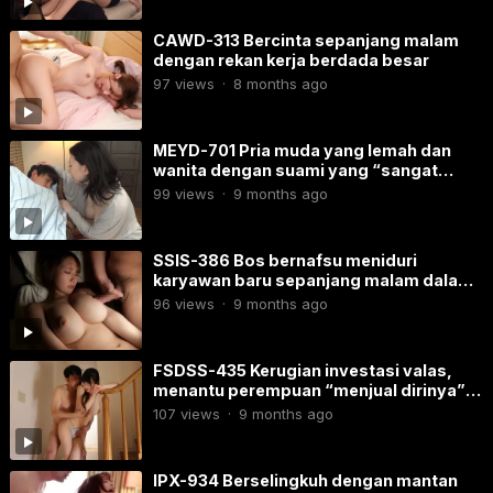
CAWD-313 Bercinta sepanjang malam
dengan rekan kerja berdada besar
97
views
·
8 months ago
MEYD-701 Pria muda yang lemah dan
wanita dengan suami yang “sangat
berbahaya”
99
views
·
9 months ago
SSIS-386 Bos bernafsu meniduri
karyawan baru sepanjang malam dalam
perjalanan bisnis
96
views
·
9 months ago
FSDSS-435 Kerugian investasi valas,
menantu perempuan “menjual dirinya”
kepada ayah mertua
107
views
·
9 months ago
IPX-934 Berselingkuh dengan mantan