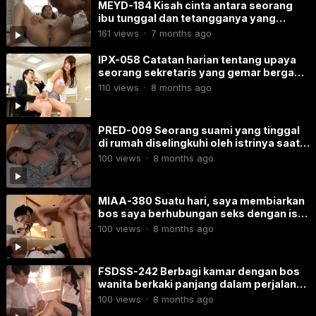
MEYD-184 Kisah cinta antara seorang
ibu tunggal dan tetangganya yang
berusia 60-an.
161
views
·
7 months ago
IPX-058 Catatan harian tentang upaya
seorang sekretaris yang gemar berganti
pasangan dalam merayu wanita.
110
views
·
8 months ago
PRED-009 Seorang suami yang tinggal
di rumah diselingkuhi oleh istrinya saat
istrinya sedang berlibur bersama rekan-
100
views
·
8 months ago
rekan kerjanya.
MIAA-380 Suatu hari, saya membiarkan
bos saya berhubungan seks dengan istri
saya.
100
views
·
8 months ago
FSDSS-242 Berbagi kamar dengan bos
wanita berkaki panjang dalam perjalanan
bisnis
100
views
·
8 months ago