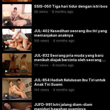
SSIS-050 Tiga hari tidur dengan istri bos
98
views
·
8 months ago
JUL-402 Kesedihan seorang ibu tiri yang
memanjakan anaknya
109
views
·
8 months ago
JUL-832 Seorang pria muda yang baru
menikah diajak bercinta oleh seorang PT
wanita jalang yang berpantat besar.
117
views
·
8 months ago
JUL-854 Hadiah Kelulusan Ibu Tiri untuk
Anak Tiri Suami
104
views
·
8 months ago
JUFD-991​ Istri jalang diam-diam
meniduri bawahan suaminya