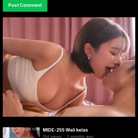
MIDE-255 Wali kelas
154
views
·
7 months ago