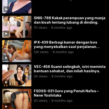
SNIS-788 Kakak perempuan yang manja
dan kisah tentang lubang di dinding.
111
views
·
8 months ago
IPX-439​ Berbagi kamar dengan bos
yang menyebalkan saat perjalanan
bisnis.
126
views
·
8 months ago
VEC-456 Suami selingkuh, istri meminta
bantuan sahabat, dan inilah hasilnya.
2K
views
·
8 months ago
FSDSS-031 Guru yang Penuh Nafsu –
Nene Yoshitaka
93
views
·
8 months ago